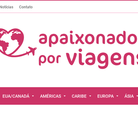
Notícias
Contato
EUA/CANADÁ
AMÉRICAS
CARIBE
EUROPA
ÁSIA