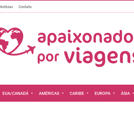
Notícias
Contato
EUA/CANADÁ
AMÉRICAS
CARIBE
EUROPA
ÁSIA