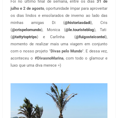
Foi no último final de semana, entre os dias
31 de
julho e 2 de agosto
, oportunidade ímpar para aproveitar
os dias lindos e ensolarados de inverno ao lado das
minhas amigas Di (
@historiasdadi
), Cris
(
@crispelomundo
), Monica (
@le.touristeblog
), Tati
(
@tattytoptrips
) e Carlinha (
@fuigosteicontei
),
momento de realizar mais uma viagem em conjunto
com o nosso projeto "
Divas pelo Mundo
". E dessa vez,
aconteceu o
#DivasnoMarina
, com todo o glamour e
luxo que uma diva merece =)