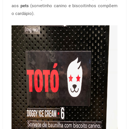
aos
pets
(sorvetinho canino e biscoitinhos compõem
o cardápio).