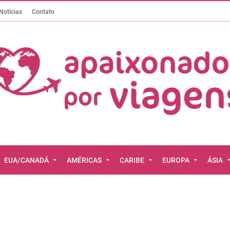
Notícias
Contato
EUA/CANADÁ
AMÉRICAS
CARIBE
EUROPA
ÁSIA