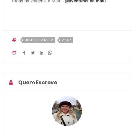
todas as viagens, a Malu -
@aventuras.da.malu
DICAS DE VIAGEM
VOAR
Quem Escreve