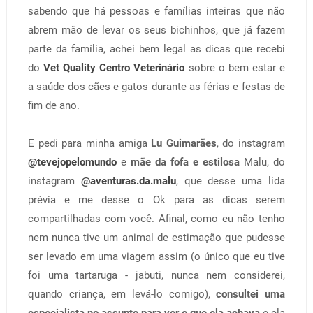
sabendo que há pessoas e famílias inteiras que não
abrem mão de levar os seus bichinhos, que já fazem
parte da família, achei bem legal as dicas que recebi
do
Vet Quality Centro Veterinário
sobre o bem estar e
a saúde dos cães e gatos durante as férias e festas de
fim de ano.
E pedi para minha amiga
Lu Guimarães
, do instagram
@tevejopelomundo
e
mãe da fofa e estilosa
Malu, do
instagram
@aventuras.da.malu
, que desse uma lida
prévia e me desse o Ok para as dicas serem
compartilhadas com você. Afinal, como eu não tenho
nem nunca tive um animal de estimação que pudesse
ser levado em uma viagem assim (o único que eu tive
foi uma tartaruga - jabuti, nunca nem considerei,
quando criança, em levá-lo comigo),
consultei uma
especialista no assunto para ver o que ela achava
e ela