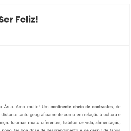
er Feliz!
la Ásia. Amo muito! Um
continente cheio de contrastes
, de
é distante tanto geograficamente como em relação à cultura e
ça. Idiomas muito diferentes, hábitos de vida, alimentação,
ao novo, ter boa dose de desprendimento e se despir de tabus