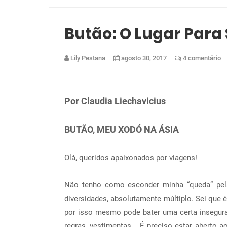
Butão: O Lugar Para S
Lily Pestana
agosto 30, 2017
4 comentário
Por Claudia
Liechavicius
BUTÃO, MEU XODÓ NA ÁSIA
Olá, queridos apaixonados por viagens!
Não tenho como esconder minha “queda” pe
diversidades, absolutamente múltiplo. Sei que 
por isso mesmo pode bater uma certa inseguran
regras, vestimentas... É preciso estar aberto 