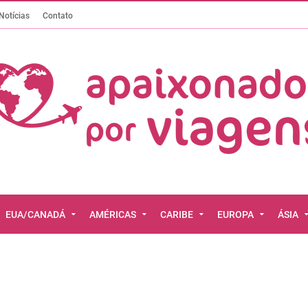
Notícias
Contato
EUA/CANADÁ
AMÉRICAS
CARIBE
EUROPA
ÁSIA