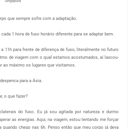
Singapura
orpo que sempre sofre com a adaptação.
cada 1 hora de fuso horário diferente para se adaptar bem.
11h para frente de diferença de fuso, literalmente no futuro
o ritmo de viagem com o qual estamos acostumados, aí lascou-
ar ao máximo os lugares que visitamos.
e despenca para a Ásia.
, o que fazer?
olaterais do fuso. Eu já sou agitada por natureza e durmo
perar as energias. Aqui, na viagem, estou tentando me forçar
ha quando chego nas 6h. Penso então que meu corpo já deva