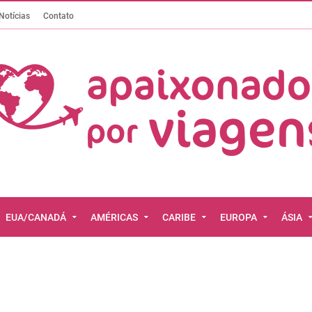
Notícias
Contato
EUA/CANADÁ
AMÉRICAS
CARIBE
EUROPA
ÁSIA