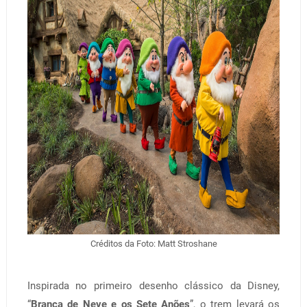
Créditos da Foto: Matt Stroshane
Inspirada no primeiro desenho clássico da Disney,
“
Branca de Neve e os Sete Anões
”, o trem levará os