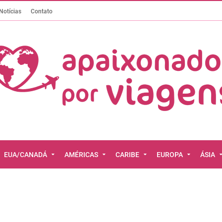
Notícias
Contato
EUA/CANADÁ
AMÉRICAS
CARIBE
EUROPA
ÁSIA