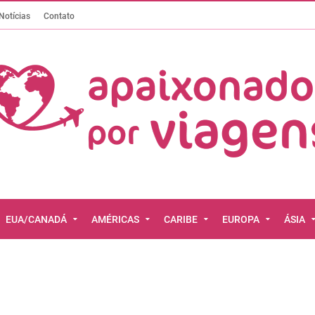
Notícias
Contato
EUA/CANADÁ
AMÉRICAS
CARIBE
EUROPA
ÁSIA